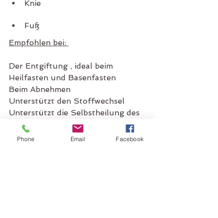
Knie
Fuß
Empfohlen bei: 
Der Entgiftung , ideal beim 
Heilfasten und Basenfasten
Beim Abnehmen
Unterstützt den Stoffwechsel
Unterstützt die Selbstheilung des 
Körpers
Löst Verspannungen
Phone
Email
Facebook
Energielosigkeit 
hohem beruflichen und privatem 
Leistungsdruck
Burnout
Prävention
Schlafstörungen
Unruhezuständen