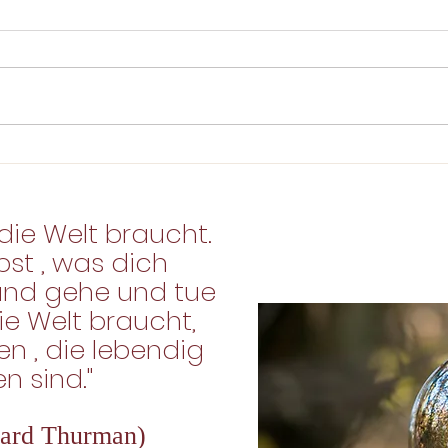
Sommersonnenwende
Shia
die Welt braucht.
bst , was dich
und gehe und tue
ie Welt
braucht,
n , die lebendig
 sind."
ward Thurman)