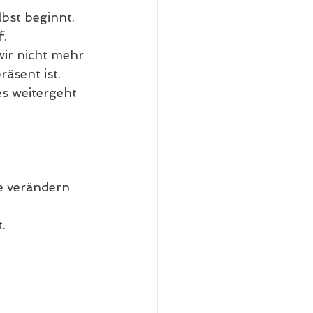
lbst beginnt.
f.
ir nicht mehr 
räsent ist.
s weitergeht 
e verändern 
.