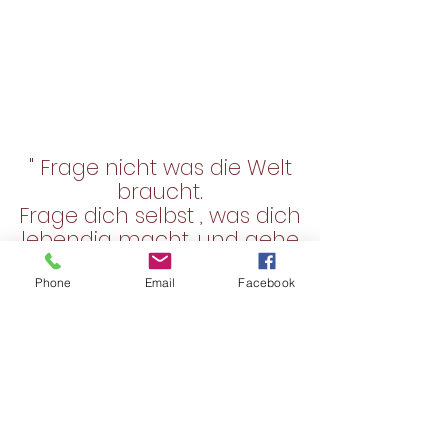
" Frage nicht was die Welt
braucht.
Frage dich selbst , was dich
lebendig macht, und gehe
und tue das, denn was die
Welt
braucht, das sind
Phone
Email
Facebook
Menschen , die lebendig
geworden sind."
(Zitat von Howard Thurman)