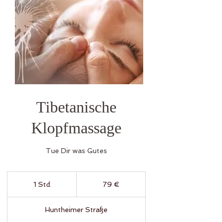
Tibetanische
Klopfmassage
Tue Dir was Gutes
79
Euro
1 Std.
1
79 €
S
t
Huntheimer Straße
d